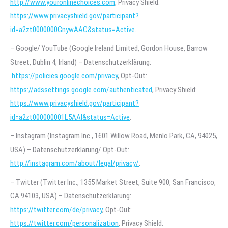
http://www.youronlinechoices.com
, Privacy Shield:
https://www.privacyshield.gov/participant?
id=a2zt0000000GnywAAC&status=Active
.
– Google/ YouTube (Google Ireland Limited, Gordon House, Barrow
Street, Dublin 4, Irland) – Datenschutzerklärung:
https://policies.google.com/privacy
, Opt-Out:
https://adssettings.google.com/authenticated
, Privacy Shield:
https://www.privacyshield.gov/participant?
id=a2zt000000001L5AAI&status=Active
.
– Instagram (Instagram Inc., 1601 Willow Road, Menlo Park, CA, 94025,
USA) – Datenschutzerklärung/ Opt-Out:
http://instagram.com/about/legal/privacy/
.
– Twitter (Twitter Inc., 1355 Market Street, Suite 900, San Francisco,
CA 94103, USA) – Datenschutzerklärung:
https://twitter.com/de/privacy
, Opt-Out:
https://twitter.com/personalization
, Privacy Shield: