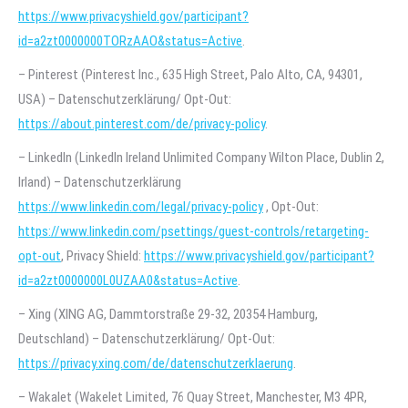
https://www.privacyshield.gov/participant?
id=a2zt0000000TORzAAO&status=Active
.
– Pinterest (Pinterest Inc., 635 High Street, Palo Alto, CA, 94301,
USA) – Datenschutzerklärung/ Opt-Out:
https://about.pinterest.com/de/privacy-policy
.
– LinkedIn (LinkedIn Ireland Unlimited Company Wilton Place, Dublin 2,
Irland) – Datenschutzerklärung
https://www.linkedin.com/legal/privacy-policy
, Opt-Out:
https://www.linkedin.com/psettings/guest-controls/retargeting-
opt-out
, Privacy Shield:
https://www.privacyshield.gov/participant?
id=a2zt0000000L0UZAA0&status=Active
.
– Xing (XING AG, Dammtorstraße 29-32, 20354 Hamburg,
Deutschland) – Datenschutzerklärung/ Opt-Out:
https://privacy.xing.com/de/datenschutzerklaerung
.
– Wakalet (Wakelet Limited, 76 Quay Street, Manchester, M3 4PR,