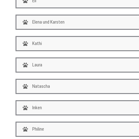
Eli
Elena und Karsten
Kathi
Laura
Natascha
Inken
Philine