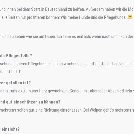
 und ihnen bei dem Start in Deutschland zu helfen. Außerdem haben wir die M
s alle Seiten nur profitieren können: Wir, meine Hunde und die Pflegehunde!
 und zu sehen wie sie auftauen. Ich liebe es einfach, wenn nach und nach d
ls Pflegestelle?
 sehr unsicheren Pflegehund, der sich wochenlang nicht richtig hat anfassen l
emacht hat.:D
er gefallen ist?
 und ist uns extrem ans Herz gewachsen. Generell ist aber jeder Abschied sehr
und gut einschätzen zu können?
eistens schon gut eine Richtung einschätzen. Bei Welpen geht’s meistens s
d einzieht?