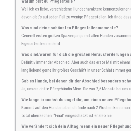
Warum bist du Pflegestelle?
Weil ich es liebe, verschiedene Hundecharaktere kennenzulernen
davon gibt’s auf jeden Fall zu wenige Pflegestellen. Ich finde das
Was sind deine schönsten Pflegestellenmomente?
Generell ersten großen Spaziergänge mit allen Hunden zusammen
Eigenarten kennenlernt.
Was sind/waren für dich die größten Herausforderungen a
Definitiv immer der Abschied. Aber auch das erste Mal mit einem
lang liebend gerne ihr großes Geschäft in unser Schlafzimmer g
Gab es Hunde, bei denen dir der Abschied besonders schw
Ja, unsere dritte Pflegehündin Miso. Sie war 2,5 Monate bei uns
Wie lange brauchst du ungefähr, um einen neuen Pflegeh
Kommt auf den Hund an aber ich finde nach 2 Wochen kann man m
total überraschen. “Final” eingeschätzt ist er also nie.
Wie verändert sich dein Alltag, wenn ein neuer Pflegehun