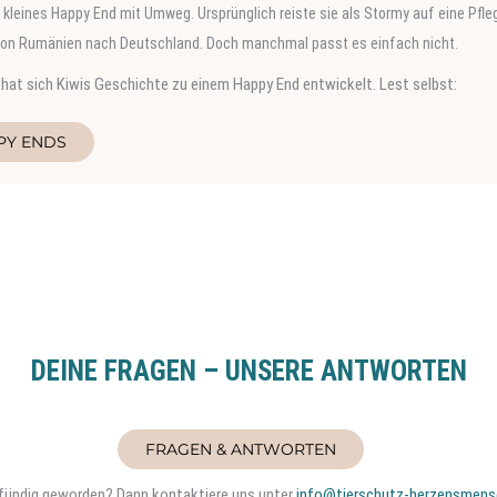
Werner wurde von Dragos auf der Straße gefunden und in Sicherheit gebracht. 
 Deutschland reisen und Teil einer Familie werden.
 sich eingefunden hat könnt ihr hier lesen:
PY ENDS
DEINE FRAGEN – UNSERE ANTWORTEN
FRAGEN & ANTWORTEN
t fündig geworden? Dann kontaktiere uns unter
info@tierschutz-herzensmens