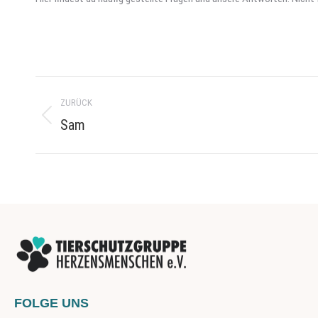
Project
ZURÜCK
navigation
Sam
Previous
project:
FOLGE UNS