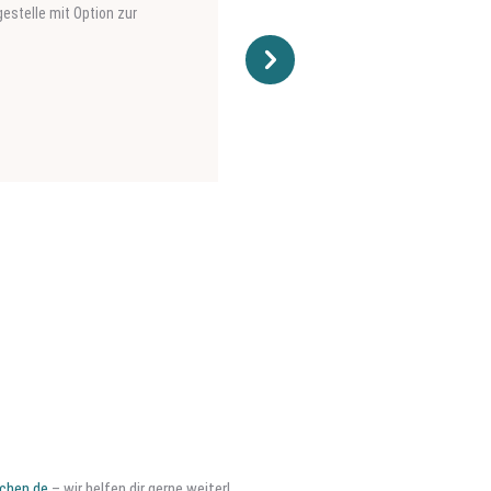
Zeitnah durfte er dann
chen.de
– wir helfen dir gerne weiter!