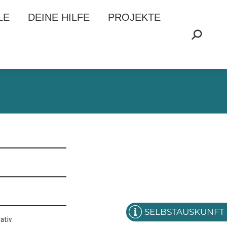
LE
LE
DEINE HILFE
DEINE HILFE
PROJEKTE
PROJEKTE
Search:
Search:
SELBSTAUSKUNFT
ativ