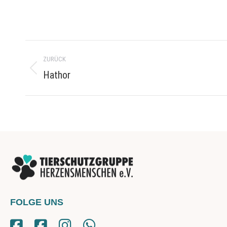
Project
ZURÜCK
navigation
Hathor
Previous
project:
FOLGE UNS