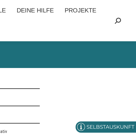
LE
LE
DEINE HILFE
DEINE HILFE
PROJEKTE
PROJEKTE
Search:
Search:
SELBSTAUSKUNFT
ativ