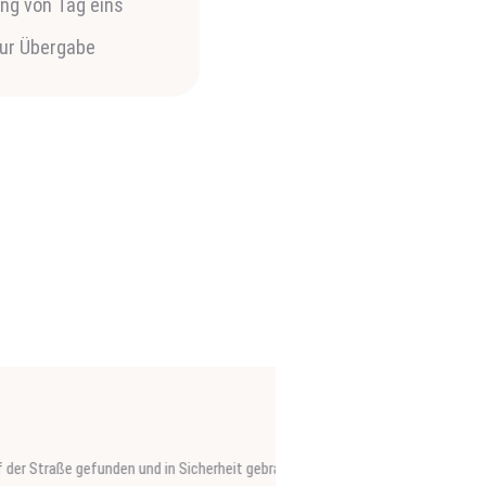
ung von Tag eins
zur Übergabe
Zeitnah durfte er dann