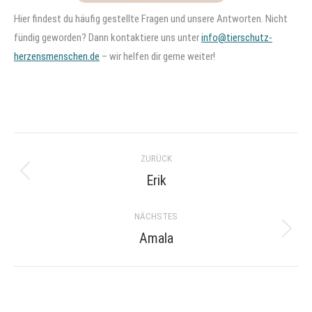
Hier findest du häufig gestellte Fragen und unsere Antworten. Nicht
fündig geworden? Dann kontaktiere uns unter
info@tierschutz-
herzensmenschen.de
– wir helfen dir gerne weiter!
Project
ZURÜCK
navigation
Erik
Previous
project:
NÄCHSTES
Amala
Next
project: