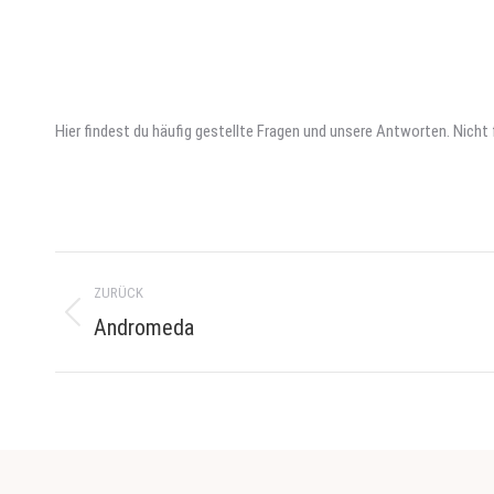
Hier findest du häufig gestellte Fragen und unsere Antworten. Nich
Project
ZURÜCK
navigation
Andromeda
Previous
project: