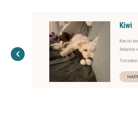
Werne
Der Kater 
schon nach
Wie Werner
HAP