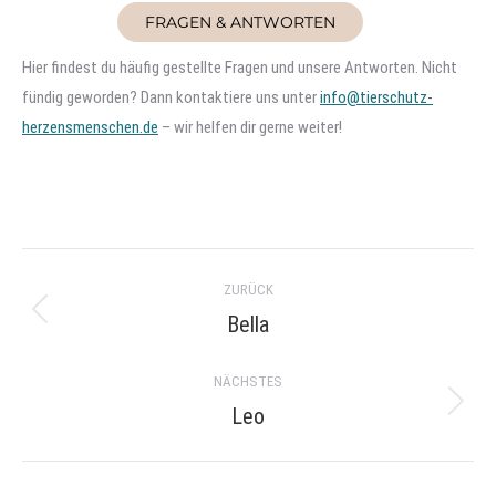
FRAGEN & ANTWORTEN
Hier findest du häufig gestellte Fragen und unsere Antworten. Nicht
fündig geworden? Dann kontaktiere uns unter
info@tierschutz-
herzensmenschen.de
– wir helfen dir gerne weiter!
Project
ZURÜCK
navigation
Bella
Previous
project:
NÄCHSTES
Leo
Next
project: