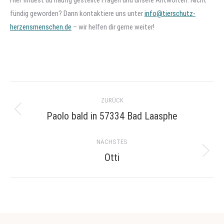
fündig geworden? Dann kontaktiere uns unter
info@tierschutz-
herzensmenschen.de
– wir helfen dir gerne weiter!
Project
ZURÜCK
navigation
Paolo bald in 57334 Bad Laasphe
Previous
project:
NÄCHSTES
Otti
Next
project: