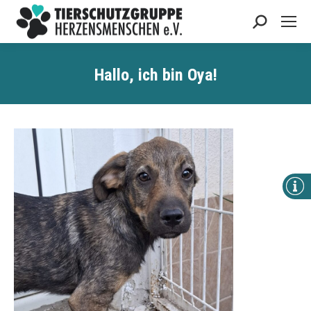
Search:
Hallo, ich bin
Oya
!