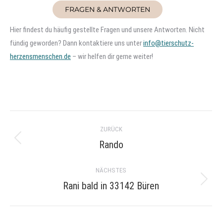
FRAGEN & ANTWORTEN
Hier findest du häufig gestellte Fragen und unsere Antworten. Nicht
fündig geworden? Dann kontaktiere uns unter
info@tierschutz-
herzensmenschen.de
– wir helfen dir gerne weiter!
Project
ZURÜCK
navigation
Rando
Previous
project:
NÄCHSTES
Rani bald in 33142 Büren
Next
project: