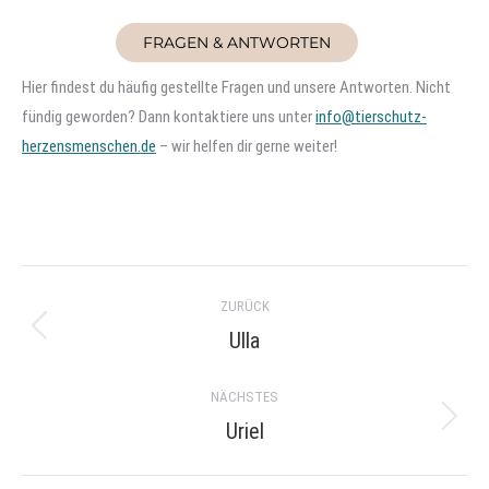
FRAGEN & ANTWORTEN
Hier findest du häufig gestellte Fragen und unsere Antworten. Nicht
fündig geworden? Dann kontaktiere uns unter
info@tierschutz-
herzensmenschen.de
– wir helfen dir gerne weiter!
Project
ZURÜCK
navigation
Ulla
Previous
project:
NÄCHSTES
Uriel
Next
project: