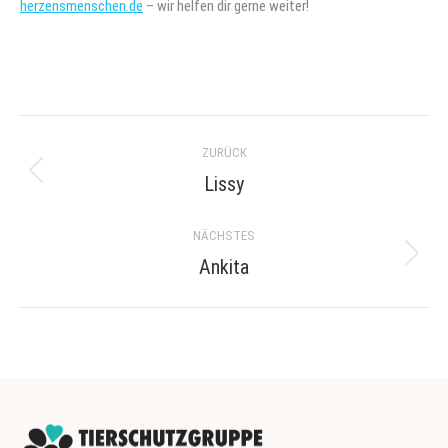
herzensmenschen.de
– wir helfen dir gerne weiter!
Project
ZURÜCK
navigation
Lissy
Previous
project:
NÄCHSTES
Ankita
Next
project: