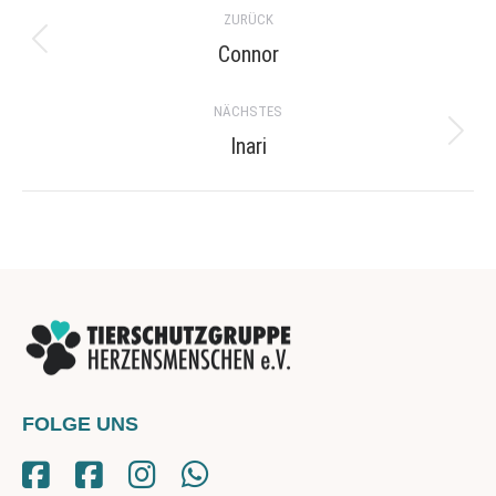
Project
ZURÜCK
navigation
Connor
Previous
project:
NÄCHSTES
Inari
Next
project:
FOLGE UNS