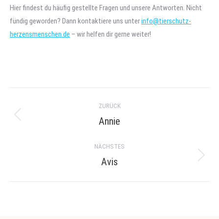
Hier findest du häufig gestellte Fragen und unsere Antworten. Nicht
fündig geworden? Dann kontaktiere uns unter
info@tierschutz-
herzensmenschen.de
– wir helfen dir gerne weiter!
Project
ZURÜCK
navigation
Annie
Previous
project:
NÄCHSTES
Avis
Next
project: