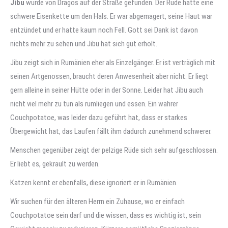
Jibu
wurde von Dragos auf der Straße gefunden. Der Rüde hatte eine
schwere Eisenkette um den Hals. Er war abgemagert, seine Haut war
entzündet und er hatte kaum noch Fell. Gott sei Dank ist davon
nichts mehr zu sehen und Jibu hat sich gut erholt.
Jibu zeigt sich in Rumänien eher als Einzelgänger. Er ist verträglich mit
seinen Artgenossen, braucht deren Anwesenheit aber nicht. Er liegt
gern alleine in seiner Hütte oder in der Sonne. Leider hat Jibu auch
nicht viel mehr zu tun als rumliegen und essen. Ein wahrer
Couchpotatoe, was leider dazu geführt hat, dass er starkes
Übergewicht hat, das Laufen fällt ihm dadurch zunehmend schwerer.
Menschen gegenüber zeigt der pelzige Rüde sich sehr aufgeschlossen.
Er liebt es, gekrault zu werden.
Katzen kennt er ebenfalls, diese ignoriert er in Rumänien.
Wir suchen für den älteren Herrn ein Zuhause, wo er einfach
Couchpotatoe sein darf und die wissen, dass es wichtig ist, sein