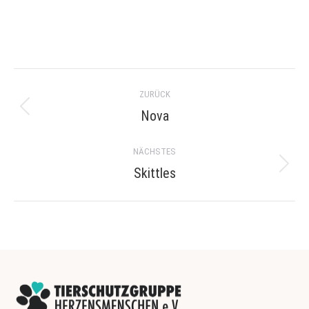
Project
ZURÜCK
navigation
Nova
Previous
project:
NÄCHSTES
Skittles
Next
project: