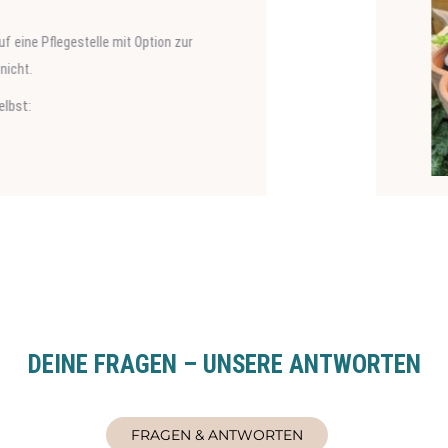
Werner wurde von Dragos auf der Straße gefunden und in Sicherheit gebracht. 
 Deutschland reisen und Teil einer Familie werden.
 sich eingefunden hat könnt ihr hier lesen:
PY ENDS
DEINE FRAGEN – UNSERE ANTWORTEN
FRAGEN & ANTWORTEN