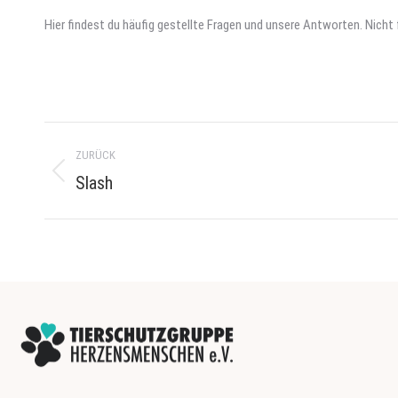
Hier findest du häufig gestellte Fragen und unsere Antworten. Nich
Project
ZURÜCK
navigation
Slash
Previous
project: