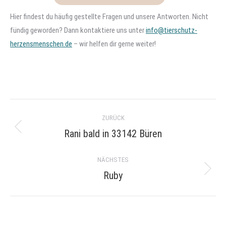
Hier findest du häufig gestellte Fragen und unsere Antworten. Nicht
fündig geworden? Dann kontaktiere uns unter
info@tierschutz-
herzensmenschen.de
– wir helfen dir gerne weiter!
Project
ZURÜCK
navigation
Rani bald in 33142 Büren
Previous
project:
NÄCHSTES
Ruby
Next
project: