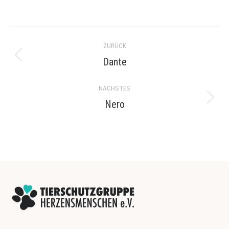
Project
ZURÜCK
navigation
Dante
Previous
project:
NÄCHSTES
Nero
Next
project: