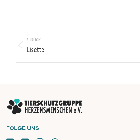
Project
ZURÜCK
navigation
Lisette
Previous
project:
FOLGE UNS