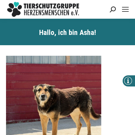
Search:
Hallo, ich bin A
sha
!