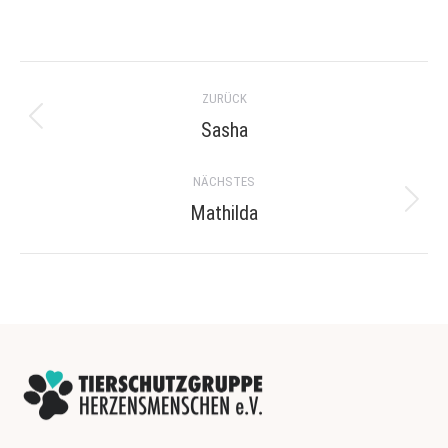
Project
ZURÜCK
navigation
Sasha
Previous
project:
NÄCHSTES
Mathilda
Next
project: