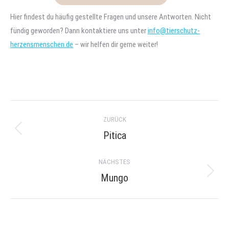
Hier findest du häufig gestellte Fragen und unsere Antworten. Nicht
fündig geworden? Dann kontaktiere uns unter
info@tierschutz-
herzensmenschen.de
– wir helfen dir gerne weiter!
Project
ZURÜCK
navigation
Pitica
Previous
project:
NÄCHSTES
Mungo
Next
project: