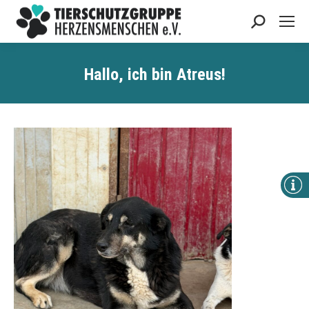
Search:
Hallo, ich bin
Atreus
!