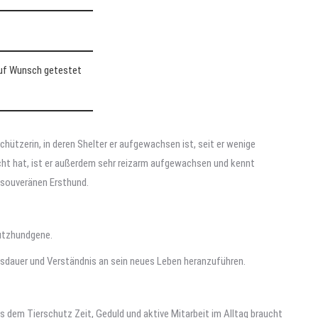
auf Wunsch getestet
ützerin, in deren Shelter er aufgewachsen ist, seit er wenige
racht hat, ist er außerdem sehr reizarm aufgewachsen und kennt
m souveränen Ersthund.
hutzhundgene.
usdauer und Verständnis an sein neues Leben heranzuführen.
us dem Tierschutz Zeit, Geduld und aktive Mitarbeit im Alltag braucht