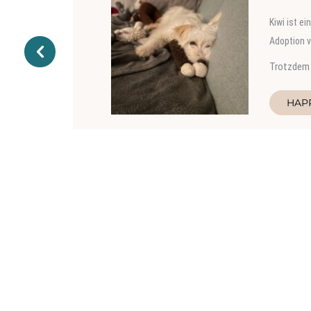
Der Kater 
schon nach
Wie Werner
HAP