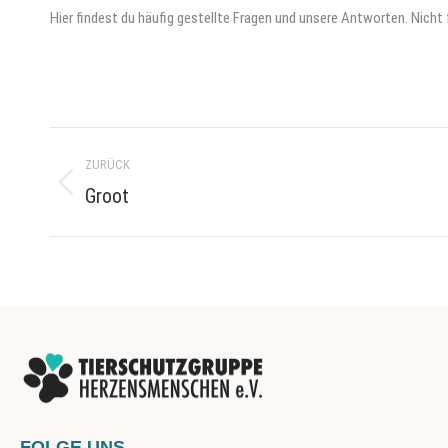
Hier findest du häufig gestellte Fragen und unsere Antworten. Nich
Project
ZURÜCK
navigation
Groot
Previous
project:
FOLGE UNS