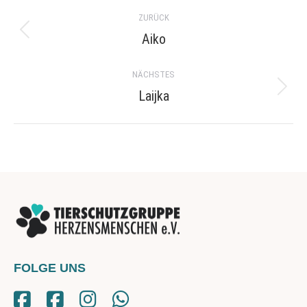
Project
ZURÜCK
navigation
Aiko
Previous
project:
NÄCHSTES
Laijka
Next
project:
FOLGE UNS