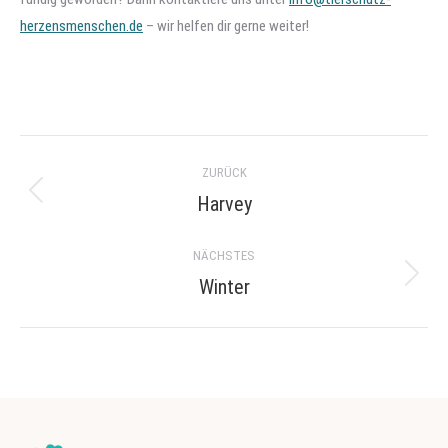
herzensmenschen.de
– wir helfen dir gerne weiter!
Project
ZURÜCK
navigation
Harvey
Previous
project:
NÄCHSTES
Winter
Next
project: