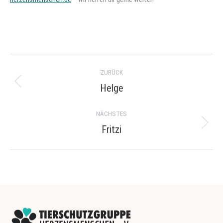
Project
ZURÜCK
navigation
Helge
Previous
project:
NÄCHSTES
Fritzi
Next
project: