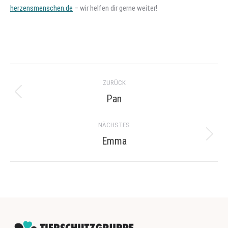
herzensmenschen.de
– wir helfen dir gerne weiter!
Project
ZURÜCK
navigation
Pan
Previous
project:
NÄCHSTES
Emma
Next
project: