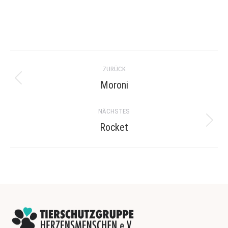
Project
ZURÜCK
navigation
Moroni
Previous
project:
NÄCHSTES
Rocket
Next
project: