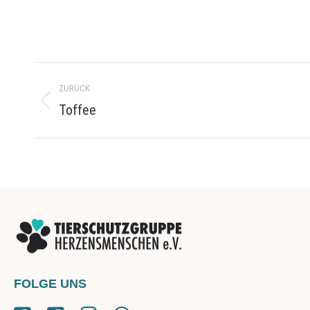
Project
ZURÜCK
navigation
Toffee
Previous
project:
FOLGE UNS