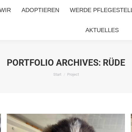
 WIR
 WIR
ADOPTIEREN
ADOPTIEREN
WERDE PFLEGESTEL
WERDE PFLEGESTEL
AKTUELLES
AKTUELLES
PORTFOLIO ARCHIVES:
RÜDE
Sie befinden sich hier:
Start
Project