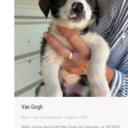
Van Gogh
Rüde
Von
Sina Gussmag
August 4, 2026
Hallo, ich bin Van Gogh! Van Gogh (m) Geboren: ca. 05/2026