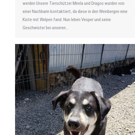
werden Unsere Tierschützer Mirela und Dragos wurden von
einer Nachbarin kontaktiert, da diese in den Weinbergen eine
Kiste mit Welpen fand. Nun leben Vesper und seine
Geschwister bei unseren…