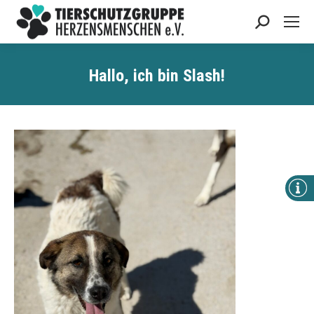
Search:
Hallo, ich bin S
lash
!