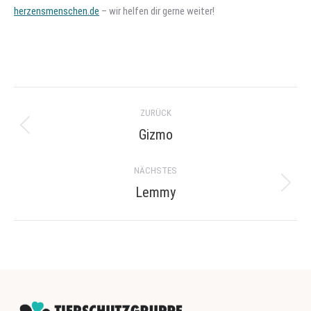
herzensmenschen.de
– wir helfen dir gerne weiter!
Project
ZURÜCK
navigation
Gizmo
Previous
project:
NÄCHSTES
Lemmy
Next
project: