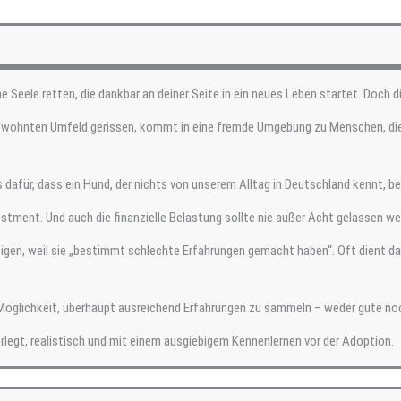
 Seele retten, die dankbar an deiner Seite in ein neues Leben startet. Doch di
 gewohnten Umfeld gerissen, kommt in eine fremde Umgebung zu Menschen, die
s dafür, dass ein Hund, der nichts von unserem Alltag in Deutschland kennt, b
estment. Und auch die finanzielle Belastung sollte nie außer Acht gelassen we
gen, weil sie „bestimmt schlechte Erfahrungen gemacht haben“. Oft dient das 
e Möglichkeit, überhaupt ausreichend Erfahrungen zu sammeln – weder gute no
rlegt, realistisch und mit einem ausgiebigem Kennenlernen vor der Adoption.