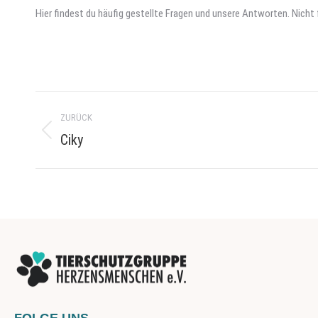
Hier findest du häufig gestellte Fragen und unsere Antworten. Nich
Project
ZURÜCK
navigation
Ciky
Previous
project: